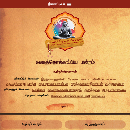
இணைப்புகள்
உலகத்தொல்காப்பிய மன்றம்
மன்றக்கிளைகள்
பன்னாட்டுக் கிளைகள்:
இந்தியா-புதுச்சேரி
பிரான்சு
கனடா
மலேசியா
சப்பான்
அமெரிக்கா-நியூசெர்சி
அமெரிக்கா-வாசிங்டன்
பிரித்தானியா-இலண்டன்
ஆத்திரேலியா
தமிழகத்துக் கிளைகள்:
சென்னை
கங்கைகொண்டசோழபுரம்
குளித்தலை
திருவண்ணாமலை
தோழமை மன்றங்கள்:
கோவை தொல்காப்பியர் தமிழ்ச்சங்கமம்
முகப்பு
சிறப்புப்பாயிரம்
எழுத்ததிகாரம்