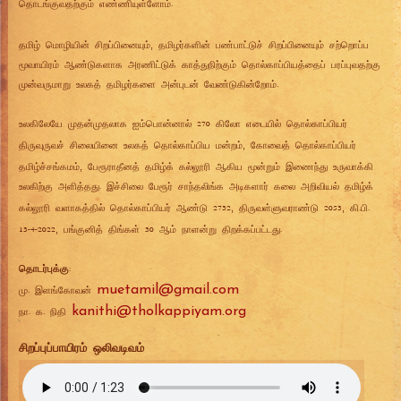
தொடங்குவதற்கும் எண்ணியுள்ளோம்.
,
தமிழ் மொழியின் சிறப்பினையும்
தமிழர்களின் பண்பாட்டுச் சிறப்பினையும் சற்றொப்ப
மூவாயிரம் ஆண்டுகளாக அரணிட்டுக் காத்துநிற்கும் தொல்காப்பியத்தைப் பரப்புவதற்கு
முன்வருமாறு உலகத் தமிழர்களை அன்புடன் வேண்டுகின்றோம்.
உலகிலேயே முதன்முதலாக ஐம்பொன்னால் 270 கிலோ எடையில் தொல்காப்பியர்
,
திருவுருவச் சிலையினை உலகத் தொல்காப்பிய மன்றம்
கோவைத் தொல்காப்பியர்
,
தமிழ்ச்சங்கமம்
பேரூராதீனத் தமிழ்க் கல்லூரி ஆகிய மூன்றும் இணைந்து உருவாக்கி
உலகிற்கு அளித்தது. இச்சிலை பேரூர் சாந்தலிங்க அடிகளார் கலை அறிவியல் தமிழ்க்
,
,
கல்லூரி வளாகத்தில் தொல்காப்பியர் ஆண்டு 2732
திருவள்ளுவராண்டு 2053
கி.பி.
,
13-4-2022
பங்குனித் திங்கள் 30 ஆம் நாளன்று திறக்கப்பட்டது.
தொடர்புக்கு
:
muetamil@gmail.com
மு. இளங்கோவன்
kanithi@tholkappiyam.org
நா. க. நிதி
சிறப்புப்பாயிரம் ஒலிவடிவம்