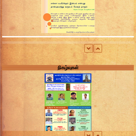
முத்து 3
நிகழ்வுகள்