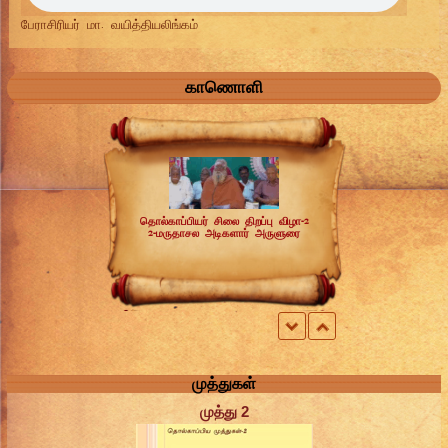
பேராசிரியர் மா. வயித்தியலிங்கம்
காணொளி
தொல்காப்பியர் சிலை திறப்பு விழா-2
2-மருதாசல அடிகளார் அருளுரை
முத்துகள்
முத்து 2
தொல்காப்பியர் சிலை திறப்பு விழா-3
பேராசிரியர் இ.சுந்தரமூர்த்தி தலைமையுரை